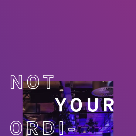
NOT
YOUR
ORDI­