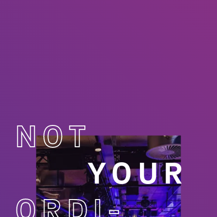
NOT
YOUR
ORDI­