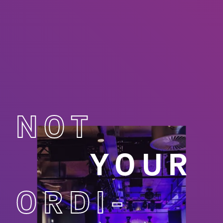
NOT
YOUR
ORDI­