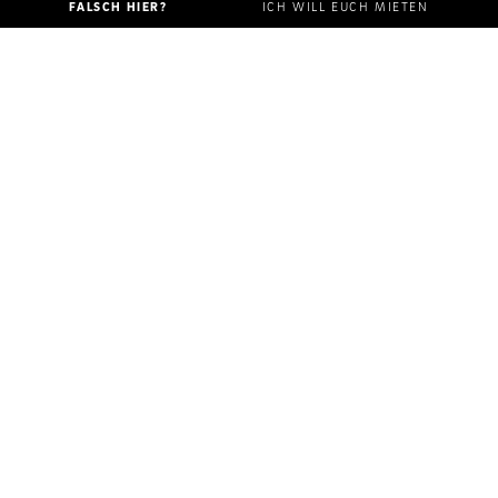
FALSCH HIER?
ICH WILL EUCH MIETEN
Wir sind deine Location im Herzen des Kultviertels. Ein
urbaner Ort mit unendlich vielen Möglichkeiten: Für dein