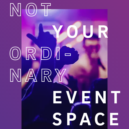
NOT
YOUR
ORDI­
NARY
EVENT
SPACE