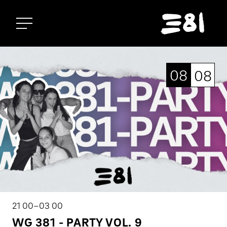
Startseite
08
08
21 00–03 00
WG 381 - PARTY VOL. 9