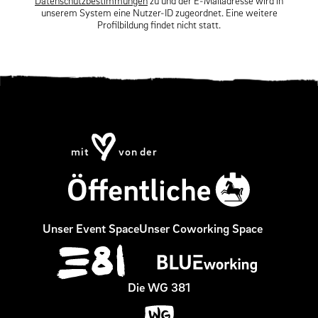
Datenschutzbestimmungen
zu und der E-Mailadresse wird in
unserem System eine Nutzer-ID zugeordnet. Eine weitere
Profilbildung findet nicht statt.
mit
von der
Navigation
Unser Event Space
Unser Coworking Space
überspringen
Die WG 381