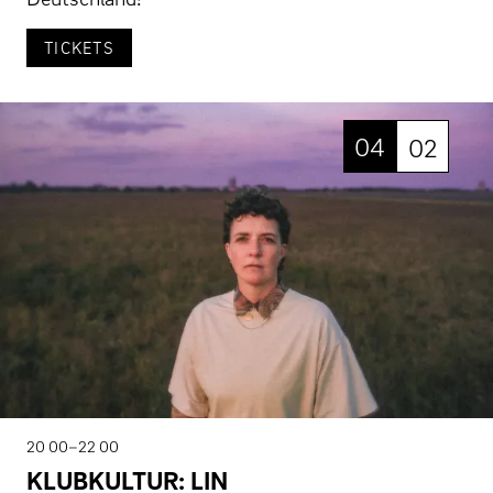
TICKETS
04
02
20 00–22 00
KLUBKULTUR: LIN