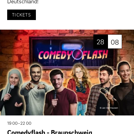
Deutschland!
TICKETS
28
08
19 00–22 00
Comedyflash - Braunschweig