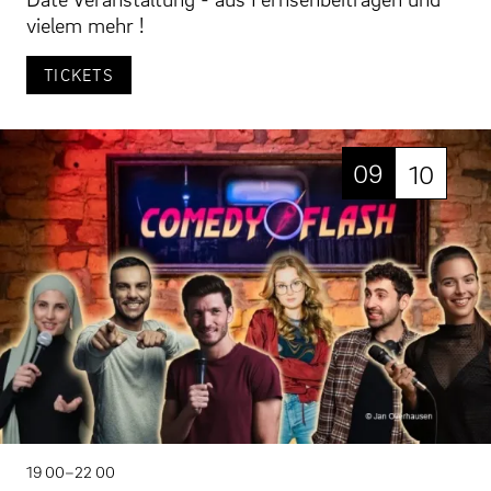
vielem mehr !
TICKETS
09
10
19 00–22 00