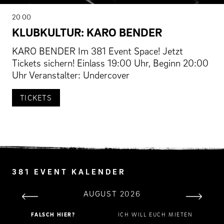
20 00
KLUBKULTUR: KARO BENDER
KARO BENDER Im 381 Event Space! Jetzt
Tickets sichern! Einlass 19:00 Uhr, Beginn 20:00
Uhr Veranstalter: Undercover
TICKETS
381 EVENT KALENDER
AUGUST 2026
FALSCH HIER?
ICH WILL EUCH MIETEN
MO
DI
MI
DO
FR
SA
SO