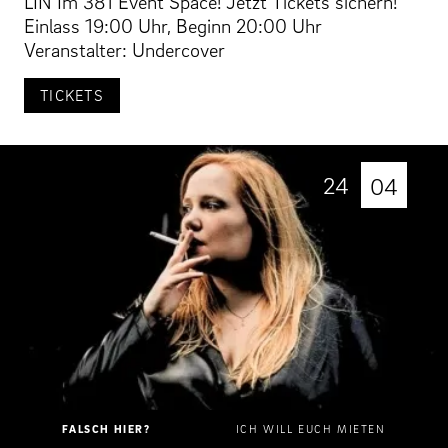
LIN Im 381 Event Space! Jetzt Tickets sichern!
Einlass 19:00 Uhr, Beginn 20:00 Uhr
Veranstalter: Undercover
TICKETS
24
04
FALSCH HIER?
ICH WILL EUCH MIETEN