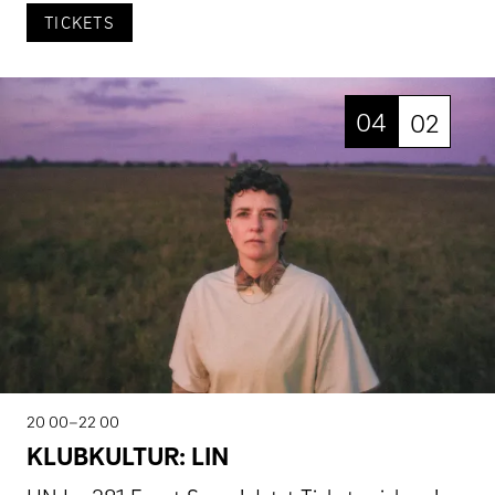
TICKETS
04
02
20 00–22 00
KLUBKULTUR: LIN