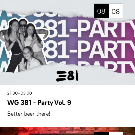
08
08
21 00–03 00
WG 381 - Party Vol. 9
Better beer there!