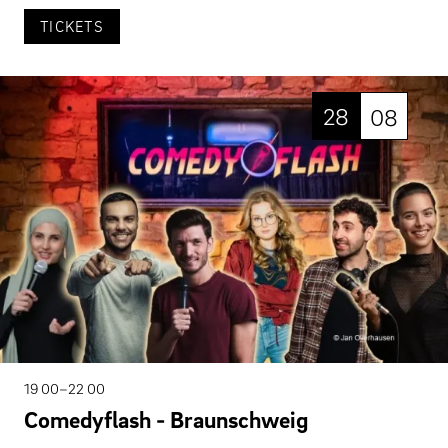
TICKETS
28
08
19 00–22 00
Comedyflash - Braunschweig