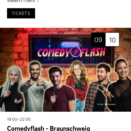
TICKETS
09
10
19 00–22 00
Comedyflash - Braunschweig