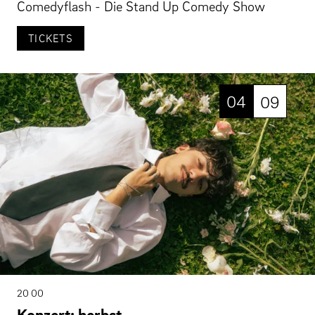
Comedyflash - Die Stand Up Comedy Show
TICKETS
04
09
20 00
Konzert: herbst