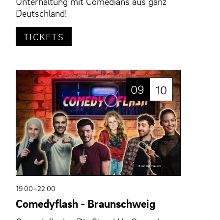
Unterhaltung mit Comedians aus ganz
Deutschland!
TICKETS
09
10
19 00–22 00
Comedyflash - Braunschweig