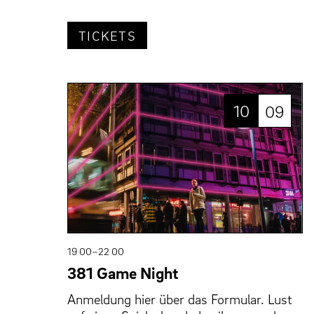
TICKETS
10
09
19 00–22 00
381 Game Night
Anmeldung hier über das Formular. Lust