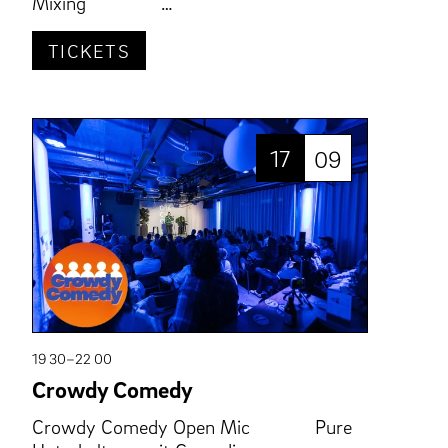
Mixing …
TICKETS
17
09
19 30–22 00
Crowdy Comedy
Crowdy Comedy Open Mic Pure