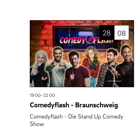
28
08
19 00–22 00
Comedyflash - Braunschweig
Comedyflash - Die Stand Up Comedy
Show