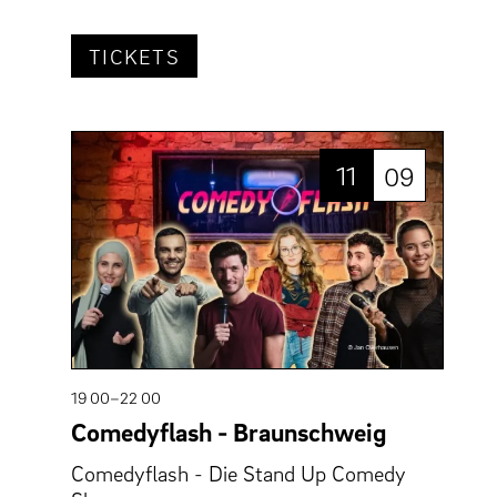
TICKETS
11
09
19 00–22 00
Comedyflash - Braunschweig
Comedyflash - Die Stand Up Comedy