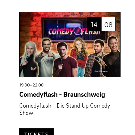
14
08
19 00–22 00
Comedyflash - Braunschweig
Comedyflash - Die Stand Up Comedy
Show
TICKETS