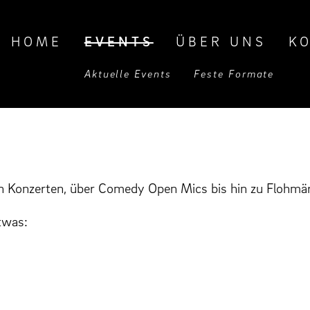
AVIGATION
HOME
EVENTS
ÜBER UNS
K
BERSPRINGEN
Aktuelle Events
Feste Formate
n Konzerten, über Comedy Open Mics bis hin zu Flohmärk
etwas: