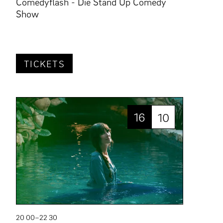
Comedyflash - Die Stand Up Comedy
Show
TICKETS
16
10
20 00–22 30