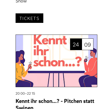
Show
TICKETS
24
09
20 00–22 15
Kennt ihr schon...? - Pitchen statt
Swipen