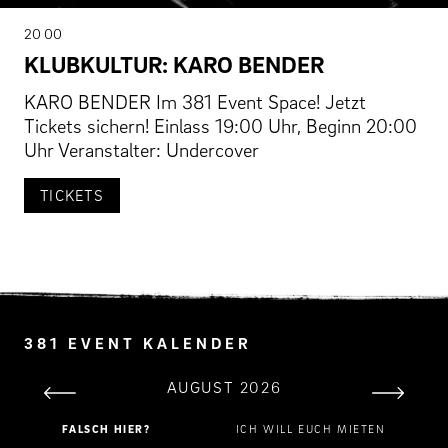
20 00
KLUBKULTUR: KARO BENDER
KARO BENDER Im 381 Event Space! Jetzt
Tickets sichern! Einlass 19:00 Uhr, Beginn 20:00
Uhr Veranstalter: Undercover
TICKETS
381 EVENT KALENDER
AUGUST 2026
FALSCH HIER?
ICH WILL EUCH MIETEN
MO
DI
MI
DO
FR
SA
SO