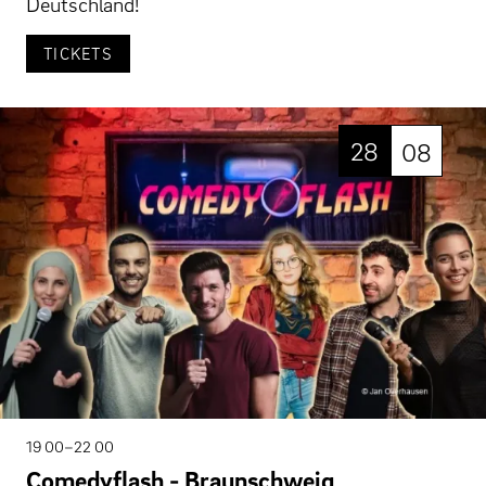
Deutschland!
TICKETS
28
08
19 00–22 00
Comedyflash - Braunschweig