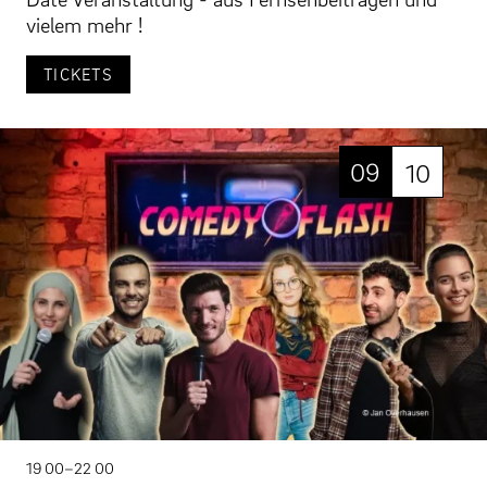
vielem mehr !
TICKETS
09
10
19 00–22 00