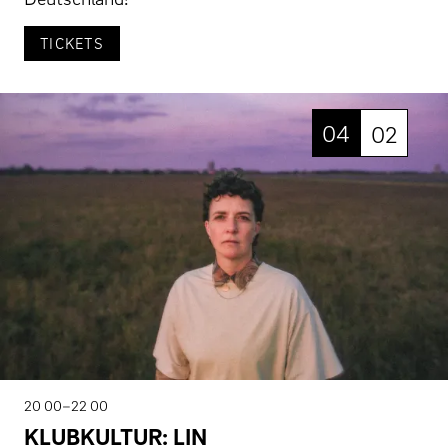
TICKETS
04
02
20 00–22 00
KLUBKULTUR: LIN