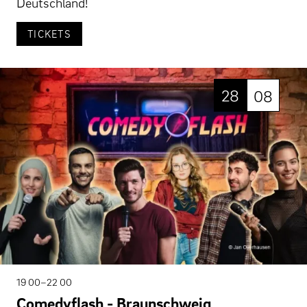
Deutschland!
TICKETS
28
08
19 00–22 00
Comedyflash - Braunschweig