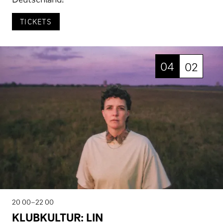
TICKETS
04
02
20 00–22 00
KLUBKULTUR: LIN