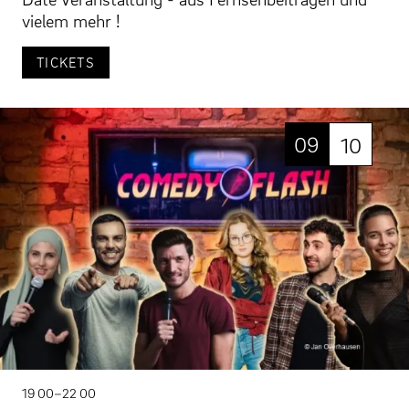
vielem mehr !
TICKETS
09
10
19 00–22 00