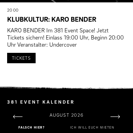
20 00
KLUBKULTUR: KARO BENDER
KARO BENDER Im 381 Event Space! Jetzt
Tickets sichern! Einlass 19:00 Uhr, Beginn 20:00
Uhr Veranstalter: Undercover
TICKETS
381 EVENT KALENDER
AUGUST 2026
FALSCH HIER?
ICH WILL EUCH MIETEN
MO
DI
MI
DO
FR
SA
SO