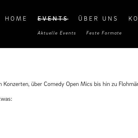
AVIGATION
HOME
EVENTS
ÜBER UNS
K
BERSPRINGEN
Aktuelle Events
Feste Formate
n Konzerten, über Comedy Open Mics bis hin zu Flohmärk
etwas: