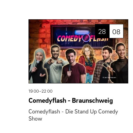
28
08
19 00–22 00
Comedyflash - Braunschweig
Comedyflash - Die Stand Up Comedy
Show