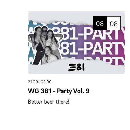
08
08
21 00–03 00
WG 381 - Party Vol. 9
Better beer there!