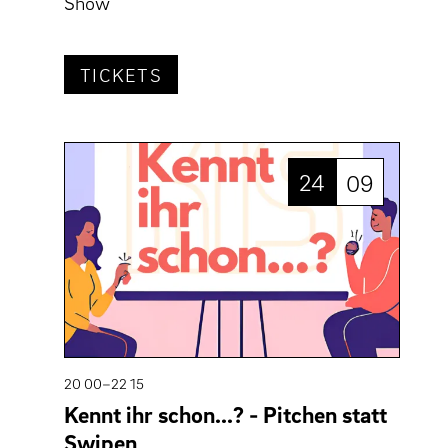
Show
TICKETS
24
09
20 00–22 15
Kennt ihr schon...? - Pitchen statt
Swipen