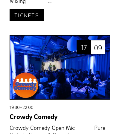
Mixing …
TICKETS
17
09
19 30–22 00
Crowdy Comedy
Crowdy Comedy Open Mic Pure