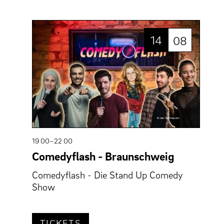
14
08
19 00–22 00
Comedyflash - Braunschweig
Comedyflash - Die Stand Up Comedy
Show
TICKETS