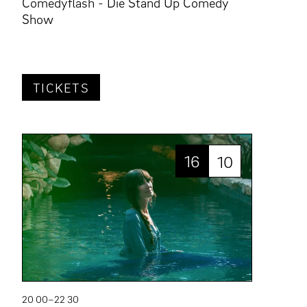
Comedyflash - Die Stand Up Comedy
Show
TICKETS
16
10
20 00–22 30