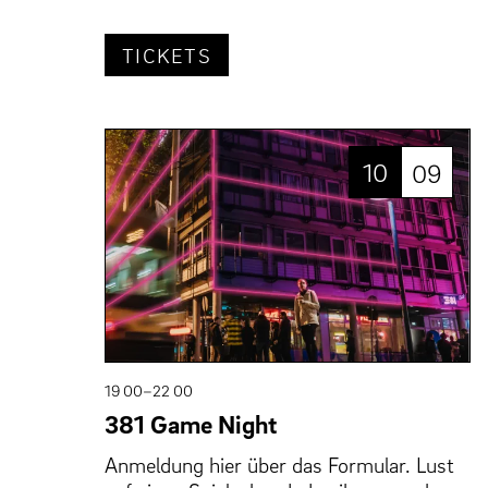
TICKETS
10
09
19 00–22 00
381 Game Night
Anmeldung hier über das Formular. Lust