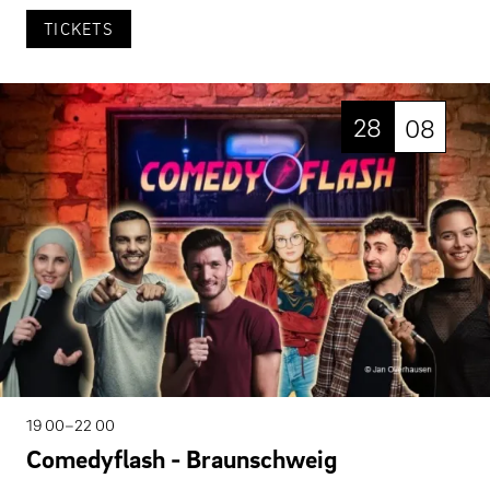
TICKETS
28
08
19 00–22 00
Comedyflash - Braunschweig