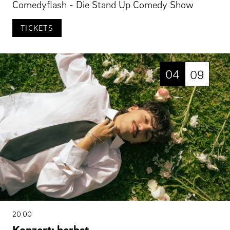
Comedyflash - Die Stand Up Comedy Show
TICKETS
04
09
20 00
Konzert: herbst