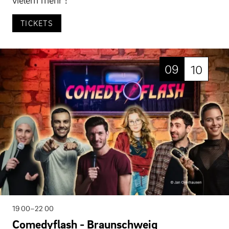
TICKETS
09
10
19 00–22 00
Comedyflash - Braunschweig