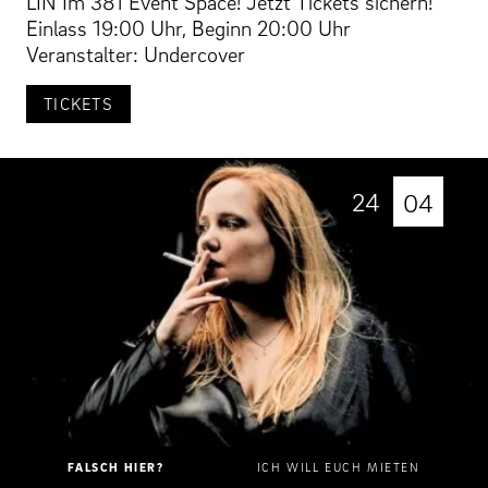
LIN Im 381 Event Space! Jetzt Tickets sichern!
Einlass 19:00 Uhr, Beginn 20:00 Uhr
Veranstalter: Undercover
TICKETS
24
04
FALSCH HIER?
ICH WILL EUCH MIETEN