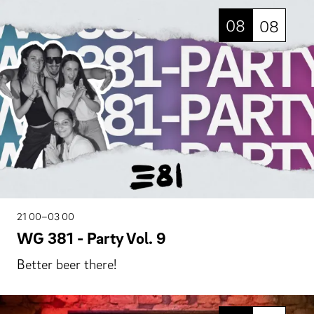
08
08
21 00–03 00
WG 381 - Party Vol. 9
Better beer there!