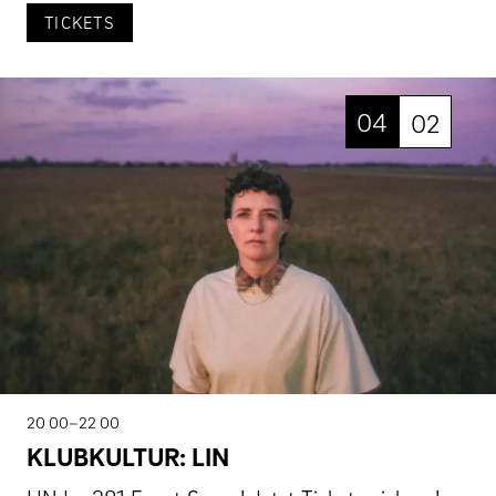
TICKETS
04
02
20 00–22 00
KLUBKULTUR: LIN