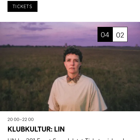
TICKETS
04
02
20 00–22 00
KLUBKULTUR: LIN