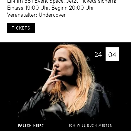
LIN Im 381 Event Space! Jetzt Tickets sichern!
Einlass 19:00 Uhr, Beginn 20:00 Uhr
Veranstalter: Undercover
TICKETS
24
04
FALSCH HIER?
ICH WILL EUCH MIETEN