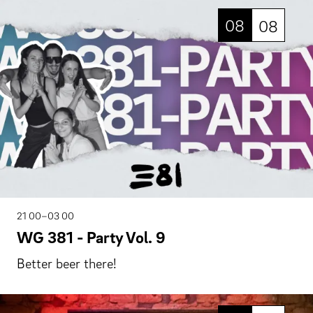
08
08
21 00–03 00
WG 381 - Party Vol. 9
Better beer there!