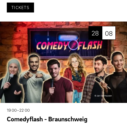
TICKETS
28
08
19 00–22 00
Comedyflash - Braunschweig