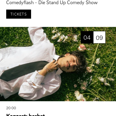
Comedyflash - Die Stand Up Comedy Show
TICKETS
04
09
20 00
Konzert: herbst