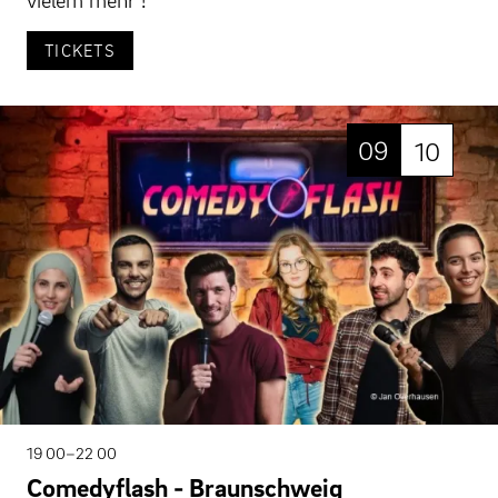
TICKETS
09
10
19 00–22 00
Comedyflash - Braunschweig