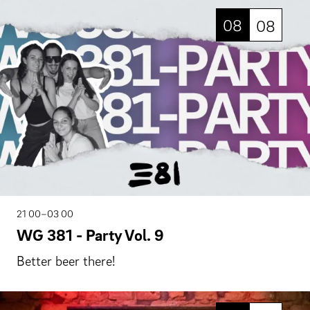
08
08
21 00–03 00
WG 381 - Party Vol. 9
Better beer there!