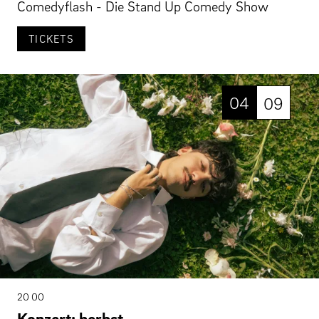
Comedyflash - Die Stand Up Comedy Show
TICKETS
04
09
20 00
Konzert: herbst