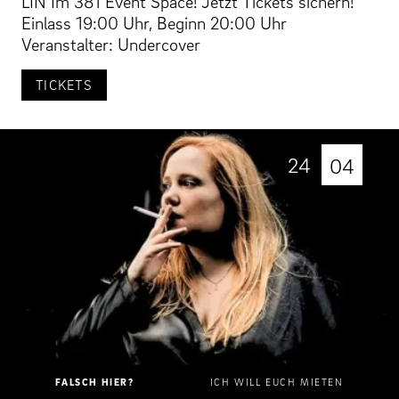
LIN Im 381 Event Space! Jetzt Tickets sichern!
Einlass 19:00 Uhr, Beginn 20:00 Uhr
Veranstalter: Undercover
TICKETS
24
04
FALSCH HIER?
ICH WILL EUCH MIETEN