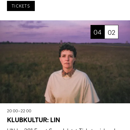
TICKETS
04
02
20 00–22 00
KLUBKULTUR: LIN