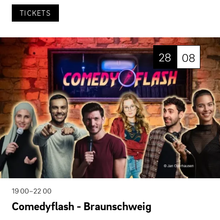
TICKETS
28
08
19 00–22 00
Comedyflash - Braunschweig