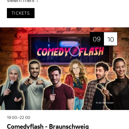
TICKETS
09
10
19 00–22 00
Comedyflash - Braunschweig