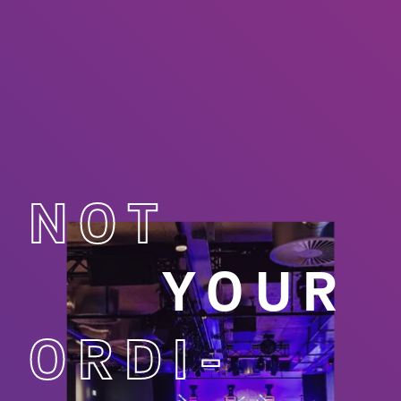
NOT
YOUR
ORDI­